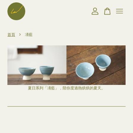
您的購物車目前還是空的。
›
首頁
凊藍
繼續購物
夏日系列「凊藍」，陪你度過熱烘烘的夏天。