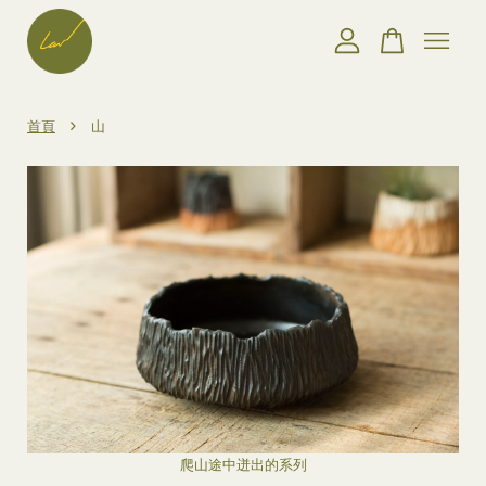
您的購物車目前還是空的。
›
首頁
山
繼續購物
爬山途中迸出的系列