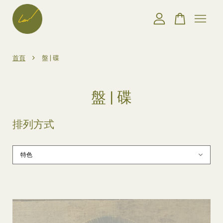
您的購物車目前還是空的。
›
首頁
盤 | 碟
繼續購物
盤 | 碟
排列方式