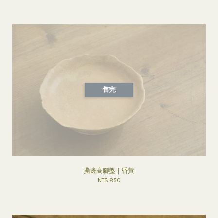
售完
撕邊高腳盤｜昏黃
NT$ 850