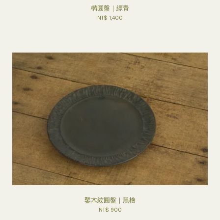
橢圓盤｜縹青
NT$ 1,400
鑿木紋圓盤｜黑檜
NT$ 900