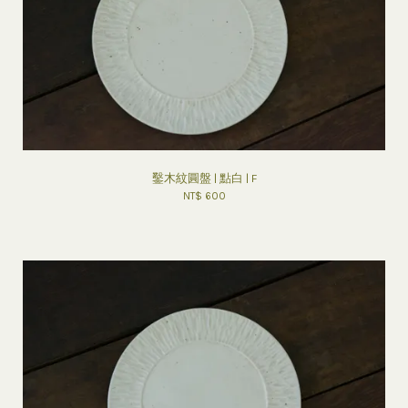
鑿木紋圓盤 | 點白 | F
NT$ 600