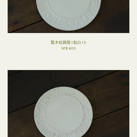
鑿木紋圓盤 | 點白 | E
NT$ 600