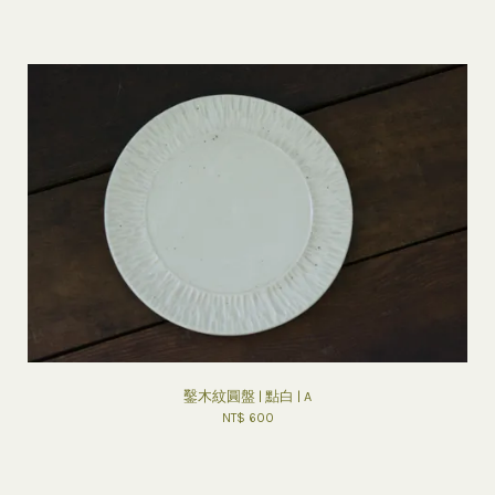
鑿木紋圓盤 | 點白 | A
NT$ 600