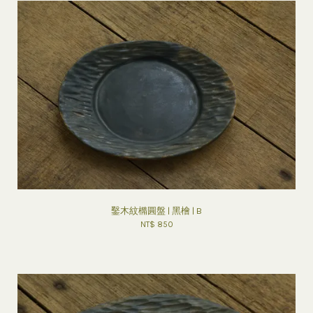
鑿木紋橢圓盤 | 黑檜 | B
NT$ 850