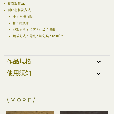
超商取貨OK
製成材料及方式
土：台灣白陶
釉：鐵灰釉
成型方法：拉胚 / 刻紋 / 撕邊
燒成方式：電窯 / 氧化燒 / 1230°
C
作品規格
使用須知
\ M O R E /