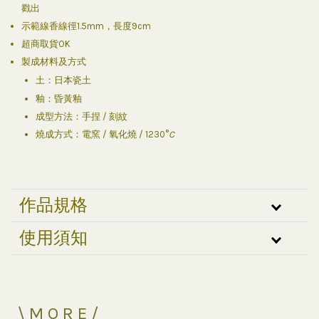
戳出
示範線香線徑1.5mm，長度9cm
超商取貨OK
製成材料及方式
土：日本瓷土
釉：昏黃釉
成型方法：手捏 / 刻紋
燒成方式：電窯 / 氧化燒 / 1230°
C
作品規格
使用須知
\ M O R E /