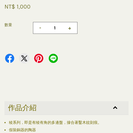
NT$ 1,000
數量
-
+
作品介紹
稜系列，即是有稜有角的多邊盤，摻合著鑿木紋刻痕。
假裝銅器的陶器