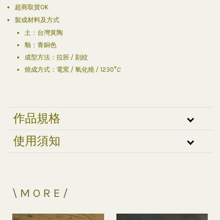
超商取貨OK
製成材料及方式
土：台灣黃陶
釉：青銅色
成型方法：拉胚 / 刻紋
燒成方式：電窯 / 氧化燒 / 1230°
C
作品規格
使用須知
\ M O R E /