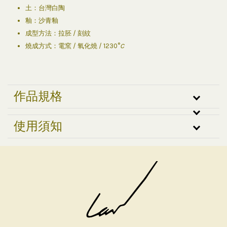
土：台灣白陶
釉：沙青釉
成型方法：拉胚 / 刻紋
燒成方式：電窯 / 氧化燒 / 1230°
C
作品規格
使用須知