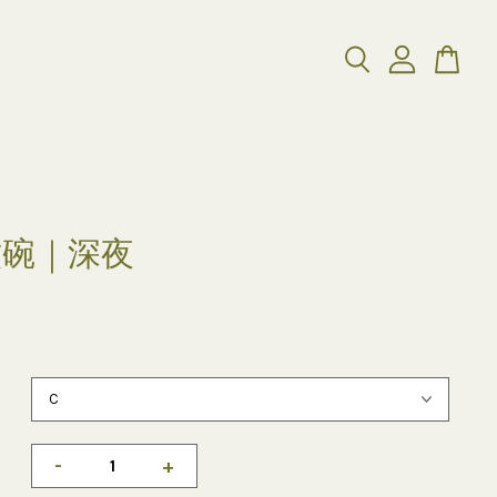
紋碗｜深夜
-
+