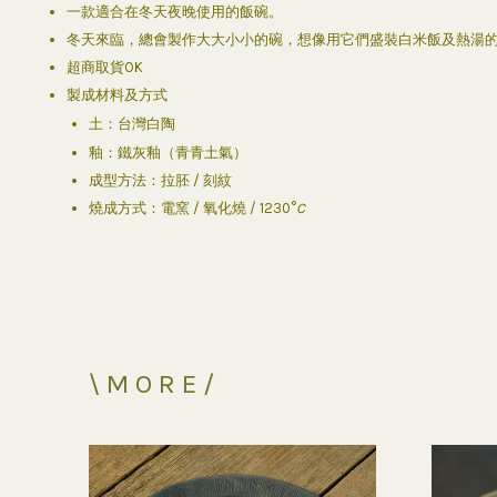
一款適合在冬天夜晚使用的飯碗。
冬天來臨，總會製作大大小小的碗，想像用它們盛裝白米飯及熱湯
超商取貨OK
製成材料及方式
土：台灣白陶
釉：鐵灰釉（青青土氣）
成型方法：拉胚 / 刻紋
燒成方式：電窯 / 氧化燒 / 1230°
C
\ M O R E /