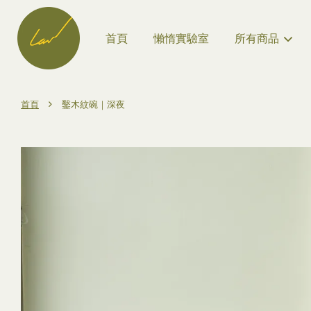
首頁
懶惰實驗室
所有商品
›
首頁
鑿木紋碗｜深夜