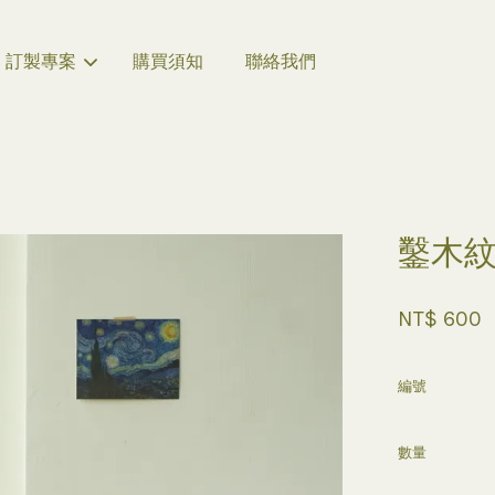
訂製專案
購買須知
聯絡我們
您的購物車目前還是空的。
鑿木
繼續購物
NT$ 600
編號
數量